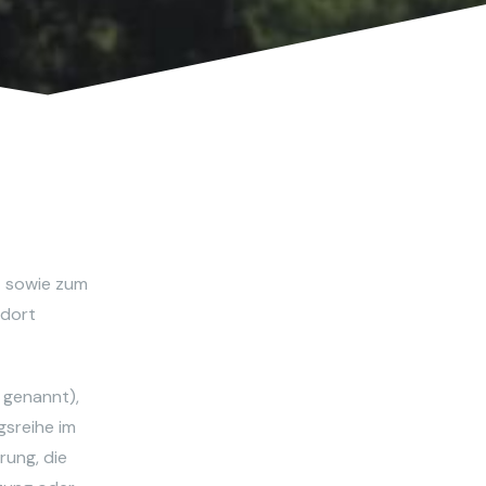
t sowie zum
 dort
 genannt),
gsreihe im
rung, die