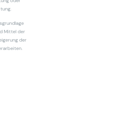
tung oder
htung.
tsgrundlage
 Mittel der
eigerung der
rarbeiten.