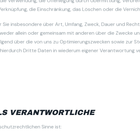
die Verwendung, die Offenlegung durch Übermittlung, Verbrei
 Verknüpfung, die Einschränkung, das Löschen oder die Vernic
r Sie insbesondere über Art, Umfang, Zweck, Dauer und Rech
weder allein oder gemeinsam mit anderen über die Zwecke und
olgend über die von uns zu Optimierungszwecken sowie zur St
ierdurch Dritte Daten in wiederum eigener Verantwortung ve
ALS VERANTWORTLICHE
chutzrechtlichen Sinne ist: