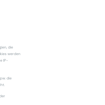
ien, die
okies werden
e IP-
pw. die
ht.
der