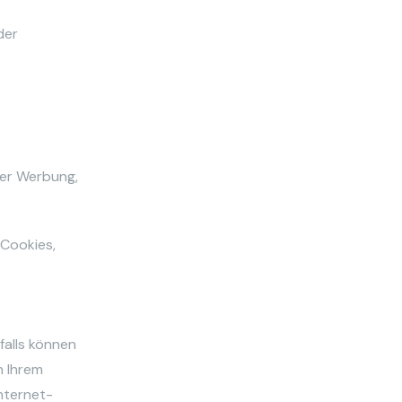
der
der Werbung,
-Cookies,
falls können
n Ihrem
nternet-