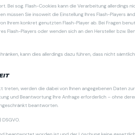
. Bei sog. Flash-Cookies kann die Verarbeitung allerdings ni
 müssen Sie insoweit die Einstellung Ihres Flash-Players än
on Ihrem konkret genutzten Flash-Player ab. Bei Fragen benu
res Flash-Players oder wenden sich an den Hersteller bzw. Be
schränken, kann dies allerdings dazu führen, dass nicht sämtli
EIT
akt treten, werden die dabei von Ihnen angegebenen Daten zu
itung und Beantwortung Ihre Anfrage erforderlich – ohne dere
 eingeschränkt beantworten.
 b) DSGVO.
end beantwortet worden ist und der Löschung keine gesetzlic