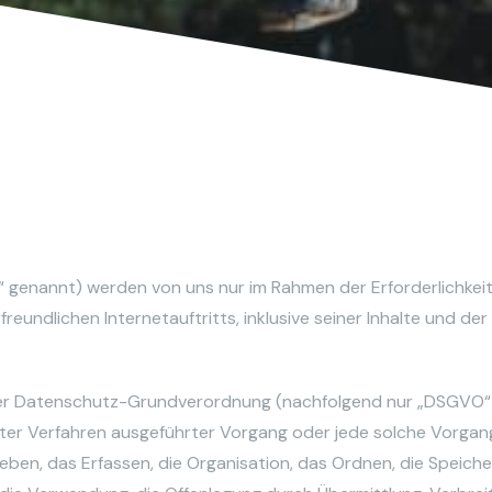
genannt) werden von uns nur im Rahmen der Erforderlichkei
eundlichen Internetauftritts, inklusive seiner Inhalte und der
o der Datenschutz-Grundverordnung (nachfolgend nur „DSGVO“
ierter Verfahren ausgeführter Vorgang oder jede solche Vorgan
n, das Erfassen, die Organisation, das Ordnen, die Speiche