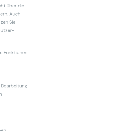
cht über die
dern. Auch
tzen Sie
nutzer-
che Funktionen
r Bearbeitung
n
hen