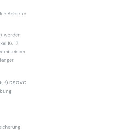
den Anbieter
egt worden
el 16, 17
er mit einem
fänger.
it. f) DSGVO
rbung
eicherung