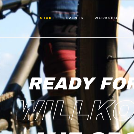
START
EVENTS
WORKSHOP
READY FOR
WILLK