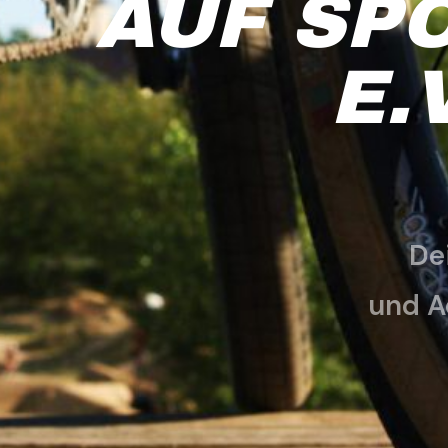
AUF SP
E.V
De
und A