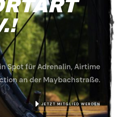
ORTART
.!
in Spot für Adrenalin, Airtime
ction an der Maybachstraße.
JETZT MITGLIED WERDEN